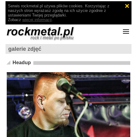
Serwis rockmetal.pl używa plików cookies. Korzystając z
naszych stron wyrażasz zgodę na ich użycie zgodnie z
ustawieniami Twojej przeglądarki.
Zobacz
więcej informacji
.
galerie zdjęć
Headup