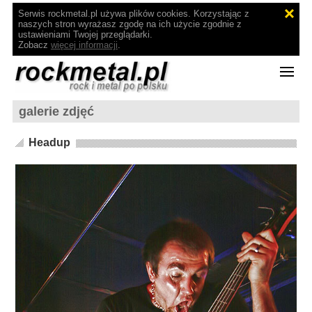
Serwis rockmetal.pl używa plików cookies. Korzystając z
naszych stron wyrażasz zgodę na ich użycie zgodnie z
ustawieniami Twojej przeglądarki.
Zobacz
więcej informacji
.
galerie zdjęć
Headup