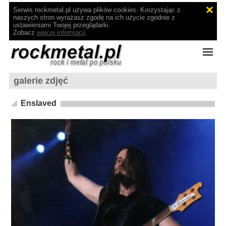
Serwis rockmetal.pl używa plików cookies. Korzystając z
naszych stron wyrażasz zgodę na ich użycie zgodnie z
ustawieniami Twojej przeglądarki.
Zobacz
więcej informacji
.
galerie zdjęć
Enslaved