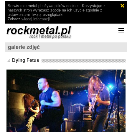
Serwis rockmetal.pl używa plików cookies. Korzystając z
naszych stron wyrażasz zgodę na ich użycie zgodnie z
ustawieniami Twojej przeglądarki.
Zobacz
więcej informacji
.
galerie zdjęć
Dying Fetus