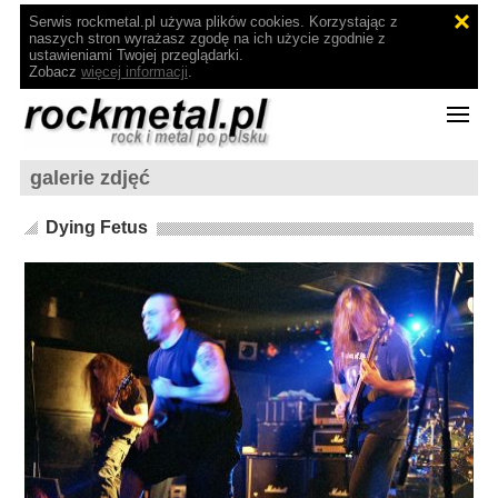
Serwis rockmetal.pl używa plików cookies. Korzystając z
naszych stron wyrażasz zgodę na ich użycie zgodnie z
ustawieniami Twojej przeglądarki.
Zobacz
więcej informacji
.
galerie zdjęć
Dying Fetus