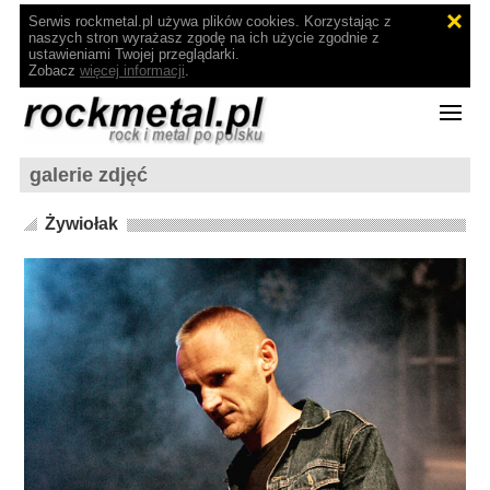
Serwis rockmetal.pl używa plików cookies. Korzystając z
naszych stron wyrażasz zgodę na ich użycie zgodnie z
ustawieniami Twojej przeglądarki.
Zobacz
więcej informacji
.
galerie zdjęć
Żywiołak