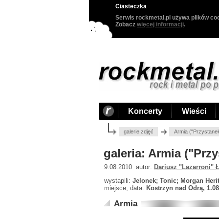
Ciasteczka
Serwis rockmetal.pl używa plików coo
Zobacz
więcej informacji
.
Koncerty
Wieści
galerie zdjęć
Armia ("Przystane
galeria: Armia ("Pr
9.08.2010 autor:
Dariusz "Lazarroni" 
wystąpili:
Jelonek; Tonic; Morgan Heri
miejsce, data:
Kostrzyn nad Odrą, 1.08
Armia