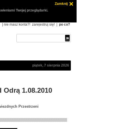
Zamknij
wieniami Twojej przeglądarki.
ę
| nie masz konta?!
zarejestruj się!
|
po co?
piątek, 7 sierpnia 2026
d Odrą 1.08.2010
wiezdnych Przestrzeni