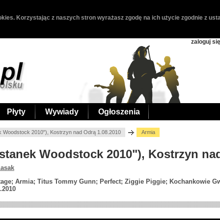
kies. Korzystając z naszych stron wyrażasz zgodę na ich użycie zgodnie z usta
zaloguj si
Płyty
Wywiady
Ogłoszenia
k Woodstock 2010"), Kostrzyn nad Odrą 1.08.2010
Armia
zystanek Woodstock 2010"), Kostrzyn na
Łasak
tage; Armia; Titus Tommy Gunn; Perfect; Ziggie Piggie; Kochankowie G
.2010