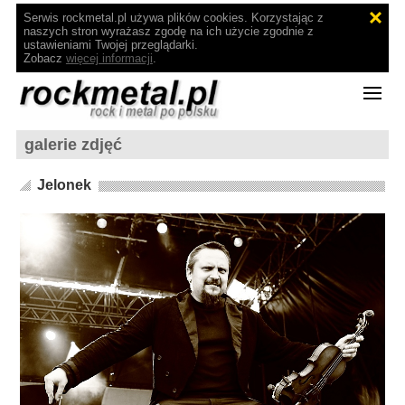
Serwis rockmetal.pl używa plików cookies. Korzystając z
naszych stron wyrażasz zgodę na ich użycie zgodnie z
ustawieniami Twojej przeglądarki.
Zobacz
więcej informacji
.
galerie zdjęć
Jelonek