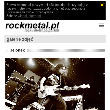
Serwis rockmetal.pl używa plików cookies. Korzystając z
naszych stron wyrażasz zgodę na ich użycie zgodnie z
ustawieniami Twojej przeglądarki.
Zobacz
więcej informacji
.
galerie zdjęć
Jelonek