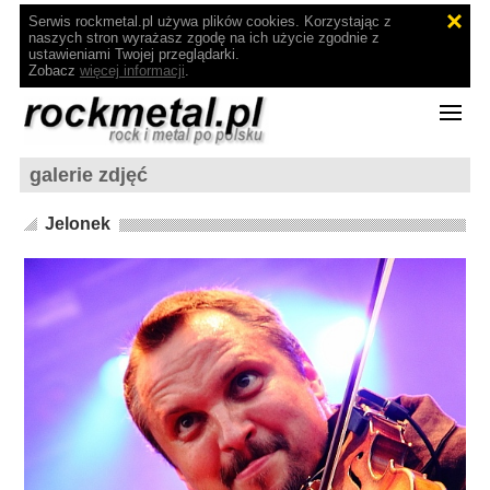
Serwis rockmetal.pl używa plików cookies. Korzystając z
naszych stron wyrażasz zgodę na ich użycie zgodnie z
ustawieniami Twojej przeglądarki.
Zobacz
więcej informacji
.
galerie zdjęć
Jelonek