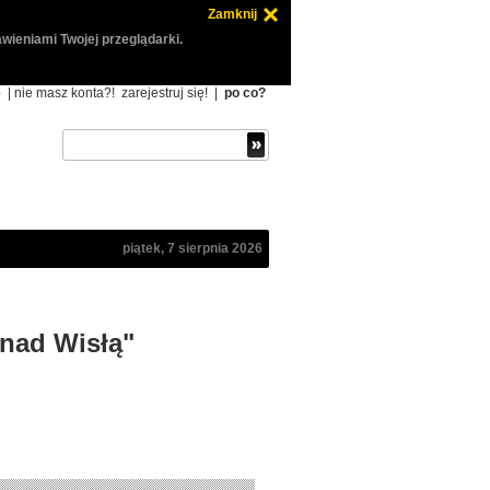
Zamknij
wieniami Twojej przeglądarki.
ę
| nie masz konta?!
zarejestruj się!
|
po co?
piątek, 7 sierpnia 2026
 nad Wisłą"