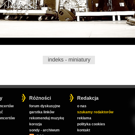
indeks - miniatury
y
Różności
Redakcja
oncertów
forum dyskusyjne
o nas
ęć
garstka linków
szukamy redaktorów
koncertów
rekomenduj muzykę
reklama
korozja
polityka cookies
sondy - archiwum
kontakt