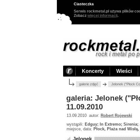
Ciasteczka
Serwis rockmetal.pl używa plików coo
Zobacz
więcej informacji
.
Koncerty
Wieści
galerie zdjęć
Jelonek ("Płock Co
galeria: Jelonek ("P
11.09.2010
13.09.2010 autor:
Robert Rojewski
wystąpili:
Edguy; In Extremo; Sirenia;
miejsce, data:
Płock, Plaża nad Wisłą,
Jelonek