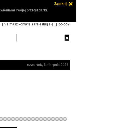
Zamknij
wieniami Twojej przeglądarki.
ę
| nie masz konta?!
zarejestruj się!
|
po co?
czwartek, 6 sierpnia 2026