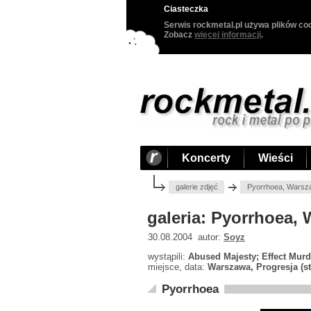
Ciasteczka
Serwis rockmetal.pl używa plików coo
Zobacz
więcej informacji
.
Koncerty
Wieści
galerie zdjęć
Pyorrhoea, Warsza
galeria: Pyorrhoea,
30.08.2004 autor:
Soyz
wystąpili:
Abused Majesty; Effect Mur
miejsce, data:
Warszawa, Progresja (sta
Pyorrhoea