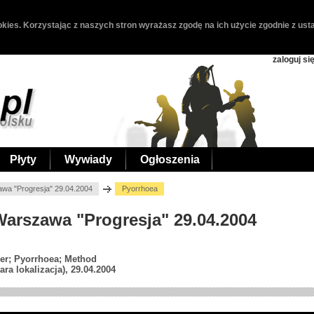
kies. Korzystając z naszych stron wyrażasz zgodę na ich użycie zgodnie z usta
zaloguj si
Płyty
Wywiady
Ogłoszenia
wa "Progresja" 29.04.2004
Pyorrhoea
 Warszawa "Progresja" 29.04.2004
der; Pyorrhoea; Method
ra lokalizacja), 29.04.2004