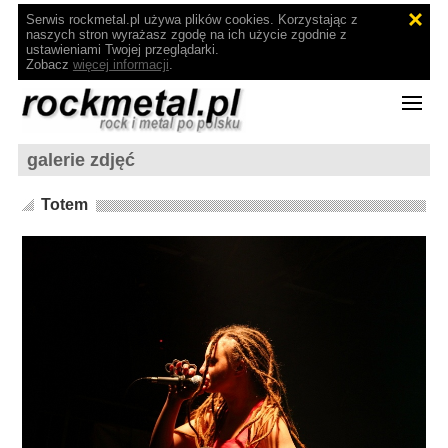
Serwis rockmetal.pl używa plików cookies. Korzystając z
naszych stron wyrażasz zgodę na ich użycie zgodnie z
ustawieniami Twojej przeglądarki.
Zobacz
więcej informacji
.
galerie zdjęć
Totem