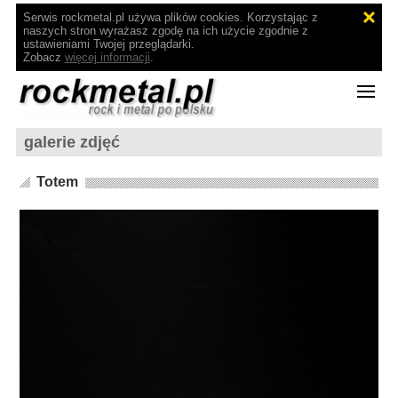
Serwis rockmetal.pl używa plików cookies. Korzystając z
naszych stron wyrażasz zgodę na ich użycie zgodnie z
ustawieniami Twojej przeglądarki.
Zobacz
więcej informacji
.
galerie zdjęć
Totem