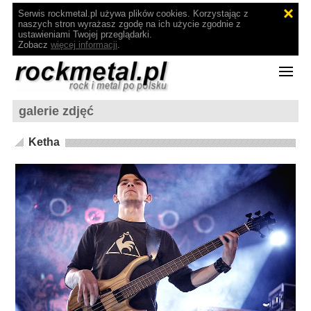
Serwis rockmetal.pl używa plików cookies. Korzystając z
naszych stron wyrażasz zgodę na ich użycie zgodnie z
ustawieniami Twojej przeglądarki.
Zobacz
więcej informacji
.
galerie zdjęć
Ketha