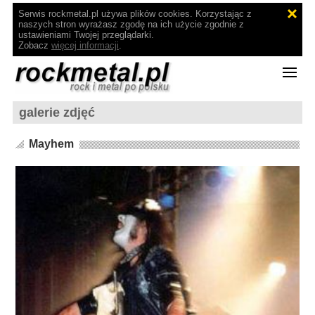
Serwis rockmetal.pl używa plików cookies. Korzystając z
naszych stron wyrażasz zgodę na ich użycie zgodnie z
ustawieniami Twojej przeglądarki.
Zobacz
więcej informacji
.
galerie zdjęć
Mayhem