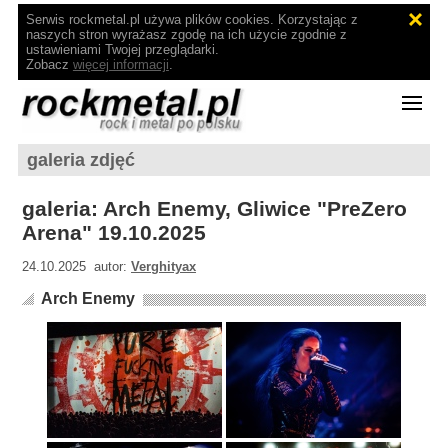
Serwis rockmetal.pl używa plików cookies. Korzystając z
naszych stron wyrażasz zgodę na ich użycie zgodnie z
ustawieniami Twojej przeglądarki.
Zobacz
więcej informacji
.
galeria zdjęć
galeria: Arch Enemy, Gliwice "PreZero
Arena" 19.10.2025
24.10.2025 autor:
Verghityax
Arch Enemy