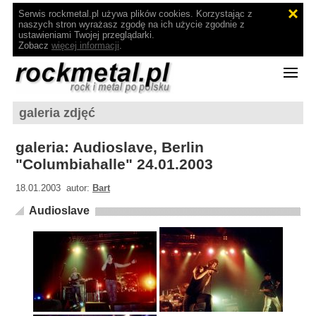
Serwis rockmetal.pl używa plików cookies. Korzystając z
naszych stron wyrażasz zgodę na ich użycie zgodnie z
ustawieniami Twojej przeglądarki.
Zobacz
więcej informacji
.
galeria zdjęć
galeria: Audioslave, Berlin
"Columbiahalle" 24.01.2003
18.01.2003 autor:
Bart
Audioslave