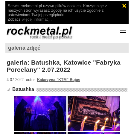
Serwis rockmetal.pl używa plików cookies. Korzystając z
naszych stron wyrażasz zgodę na ich użycie zgodnie z
ustawieniami Twojej przeglądarki.
Zobacz
więcej informacji
.
galeria zdjęć
galeria: Batushka, Katowice "Fabryka
Porcelany" 2.07.2022
4.07.2022 autor:
Katarzyna "KTM" Bujas
Batushka