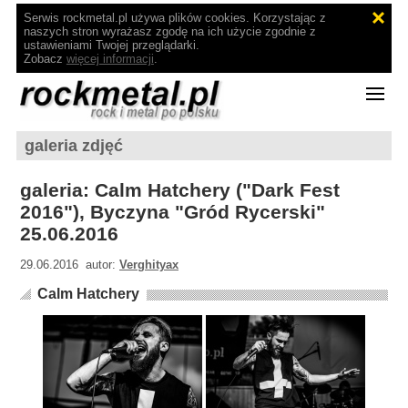
Serwis rockmetal.pl używa plików cookies. Korzystając z
naszych stron wyrażasz zgodę na ich użycie zgodnie z
ustawieniami Twojej przeglądarki.
Zobacz
więcej informacji
.
galeria zdjęć
galeria: Calm Hatchery ("Dark Fest
2016"), Byczyna "Gród Rycerski"
25.06.2016
29.06.2016 autor:
Verghityax
Calm Hatchery