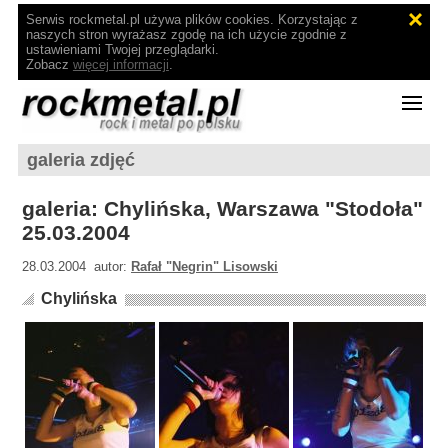
Serwis rockmetal.pl używa plików cookies. Korzystając z
naszych stron wyrażasz zgodę na ich użycie zgodnie z
ustawieniami Twojej przeglądarki.
Zobacz
więcej informacji
.
galeria zdjęć
galeria: Chylińska, Warszawa "Stodoła"
25.03.2004
28.03.2004 autor:
Rafał "Negrin" Lisowski
Chylińska