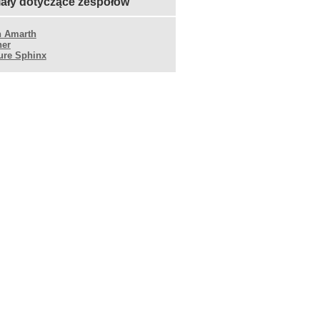
iały dotyczące zespołów
 Amarth
ner
ure Sphinx