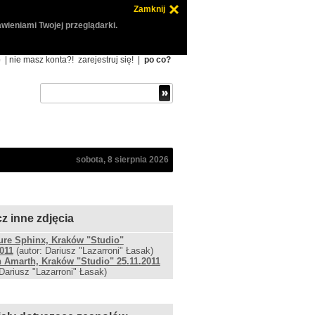
Zamknij
wieniami Twojej przeglądarki.
ę
| nie masz konta?!
zarejestruj się!
|
po co?
sobota, 8 sierpnia 2026
z inne zdjęcia
re Sphinx, Kraków "Studio"
2011
(autor: Dariusz "Lazarroni" Łasak)
Amarth, Kraków "Studio" 25.11.2011
 Dariusz "Lazarroni" Łasak)