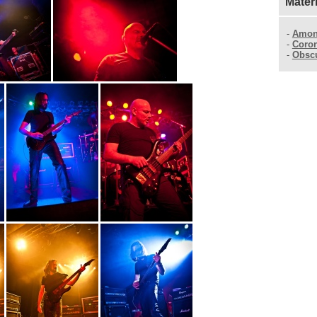
Mater
-
Amon
-
Coro
-
Obsc