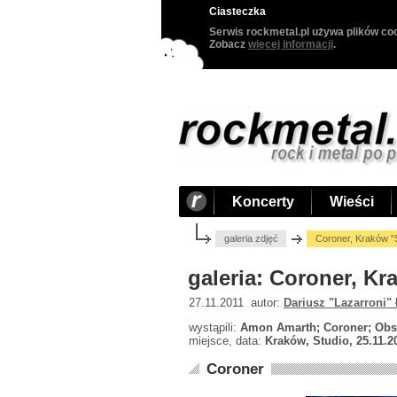
Ciasteczka
Serwis rockmetal.pl używa plików coo
Zobacz
więcej informacji
.
Koncerty
Wieści
galeria zdjęć
Coroner, Kraków "S
galeria: Coroner, Kr
27.11.2011 autor:
Dariusz "Lazarroni"
wystąpili:
Amon Amarth; Coroner; Obs
miejsce, data:
Kraków, Studio, 25.11.2
Coroner