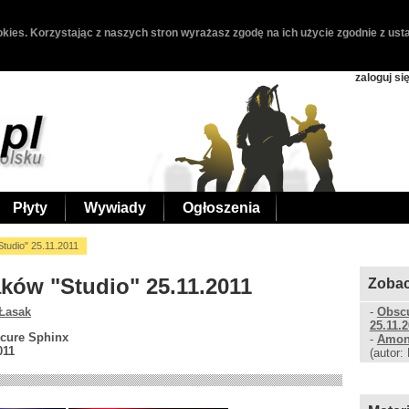
kies. Korzystając z naszych stron wyrażasz zgodę na ich użycie zgodnie z usta
zaloguj si
Płyty
Wywiady
Ogłoszenia
tudio" 25.11.2011
aków "Studio" 25.11.2011
Zobac
 Łasak
-
Obscu
25.11.
cure Sphinx
-
Amon 
011
(autor: