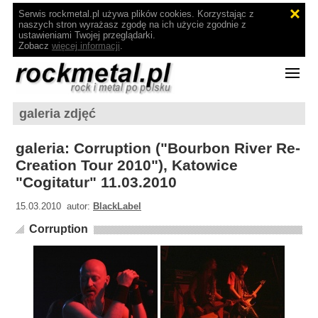
Serwis rockmetal.pl używa plików cookies. Korzystając z
naszych stron wyrażasz zgodę na ich użycie zgodnie z
ustawieniami Twojej przeglądarki.
Zobacz
więcej informacji
.
galeria zdjęć
galeria: Corruption ("Bourbon River Re-
Creation Tour 2010"), Katowice
"Cogitatur" 11.03.2010
15.03.2010 autor:
BlackLabel
Corruption