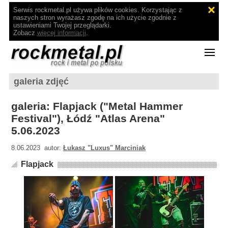
Serwis rockmetal.pl używa plików cookies. Korzystając z
naszych stron wyrażasz zgodę na ich użycie zgodnie z
ustawieniami Twojej przeglądarki.
Zobacz
więcej informacji
.
galeria zdjęć
galeria: Flapjack ("Metal Hammer
Festival"), Łódź "Atlas Arena"
5.06.2023
8.06.2023 autor:
Łukasz "Luxus" Marciniak
Flapjack