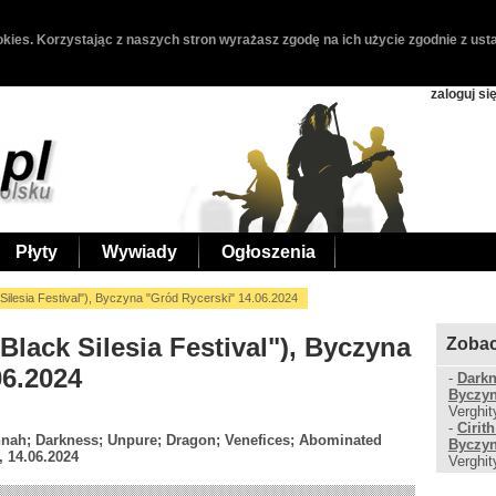
kies. Korzystając z naszych stron wyrażasz zgodę na ich użycie zgodnie z usta
zaloguj si
Płyty
Wywiady
Ogłoszenia
ilesia Festival"), Byczyna "Gród Rycerski" 14.06.2024
Black Silesia Festival"), Byczyna
Zobac
06.2024
-
Darkn
Byczyn
Verghit
-
Cirit
nnah; Darkness; Unpure; Dragon; Venefices; Abominated
Byczyn
 14.06.2024
Verghit