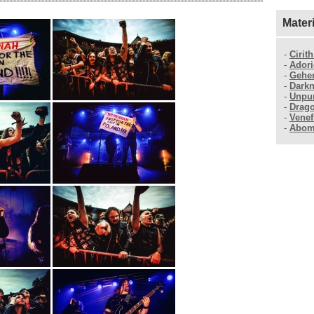
Mater
-
Cirit
-
Adori
-
Gehe
-
Dark
-
Unpu
-
Drag
-
Venef
-
Abom