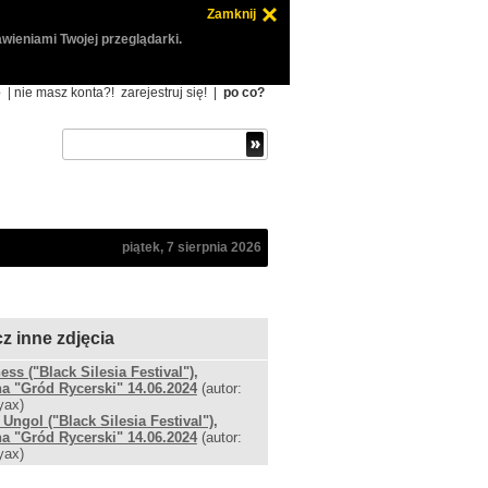
Zamknij
wieniami Twojej przeglądarki.
ę
| nie masz konta?!
zarejestruj się!
|
po co?
piątek, 7 sierpnia 2026
z inne zdjęcia
ess ("Black Silesia Festival"),
a "Gród Rycerski" 14.06.2024
(autor:
yax)
h Ungol ("Black Silesia Festival"),
a "Gród Rycerski" 14.06.2024
(autor:
yax)