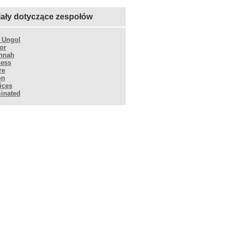
iały dotyczące zespołów
h Ungol
or
nnah
ness
re
on
ices
inated