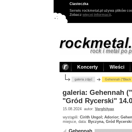
Ciasteczka
Serwis rockmetal.pl używa plików coo
Zobacz
więcej informacji
.
Koncerty
Wieści
galeria zdjęć
Gehennah ("Black S
galeria: Gehennah ("
"Gród Rycerski" 14.
15.08.2024 autor:
Verghityax
wystąpili:
Cirith Ungol; Adorior; Gehe
miejsce, data:
Byczyna, Gród Rycerski,
Gehennah