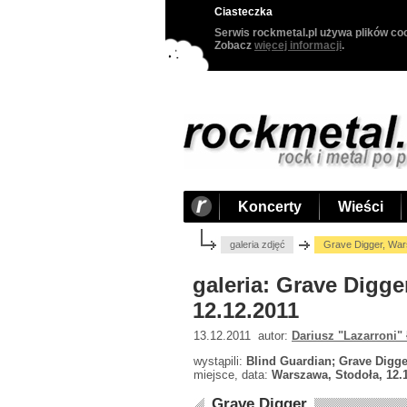
Ciasteczka
Serwis rockmetal.pl używa plików coo
Zobacz
więcej informacji
.
Koncerty
Wieści
galeria zdjęć
Grave Digger, War
galeria: Grave Digg
12.12.2011
13.12.2011 autor:
Dariusz "Lazarroni"
wystąpili:
Blind Guardian; Grave Digger
miejsce, data:
Warszawa, Stodoła, 12.
Grave Digger