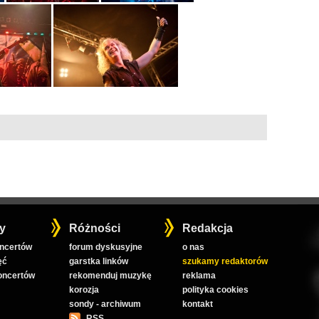
y
Różności
Redakcja
oncertów
forum dyskusyjne
o nas
ęć
garstka linków
szukamy redaktorów
koncertów
rekomenduj muzykę
reklama
korozja
polityka cookies
sondy - archiwum
kontakt
RSS