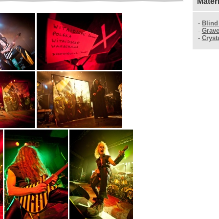
Mater
-
Blind
-
Grave
-
Cryst