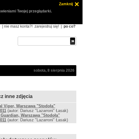
Zamknij
wieniami Twojej przeglądarki.
ę
| nie masz konta?!
zarejestruj się!
|
po co?
sobota, 8 sierpnia 2026
z inne zdjęcia
al Viper, Warszawa "Stodoła"
2011
(autor: Dariusz "Lazarroni" Łasak)
 Guardian, Warszawa "Stodoła"
2011
(autor: Dariusz "Lazarroni" Łasak)