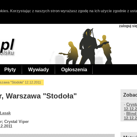
kies. Korzystając z naszych stron wyrażasz zgodę na ich użycie zgodnie z usta
zaloguj si
Płyty
Wywiady
Ogłoszenia
szawa "Stodoła" 12.12.2011
er, Warszawa "Stodoła"
Zobac
-
Cryst
12.12.
 Łasak
-
Blind
12.12.
; Crystal Viper
12.2011