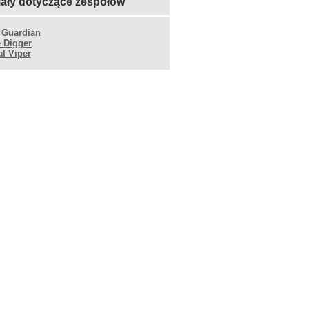
iały dotyczące zespołów
 Guardian
 Digger
al Viper