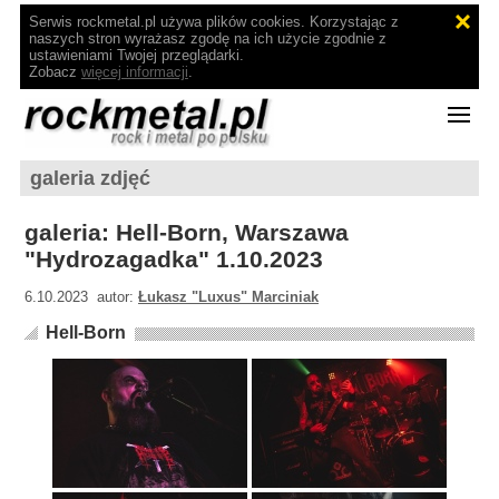
Serwis rockmetal.pl używa plików cookies. Korzystając z
naszych stron wyrażasz zgodę na ich użycie zgodnie z
ustawieniami Twojej przeglądarki.
Zobacz
więcej informacji
.
galeria zdjęć
galeria: Hell-Born, Warszawa
"Hydrozagadka" 1.10.2023
6.10.2023 autor:
Łukasz "Luxus" Marciniak
Hell-Born