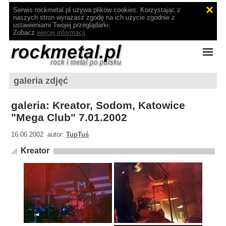
Serwis rockmetal.pl używa plików cookies. Korzystając z
naszych stron wyrażasz zgodę na ich użycie zgodnie z
ustawieniami Twojej przeglądarki.
Zobacz
więcej informacji
.
galeria zdjęć
galeria: Kreator, Sodom, Katowice
"Mega Club" 7.01.2002
16.06.2002 autor:
TupTuś
Kreator