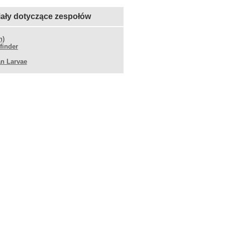
iały dotyczące zespołów
h)
finder
n Larvae