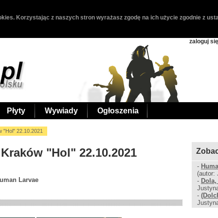
kies. Korzystając z naszych stron wyrażasz zgodę na ich użycie zgodnie z usta
zaloguj si
Płyty
Wywiady
Ogłoszenia
w "Hol" 22.10.2021
, Kraków "Hol" 22.10.2021
Zobac
-
Human
(autor:
 Human Larvae
-
Dola,
Justyn
-
(Dolc
Justyn