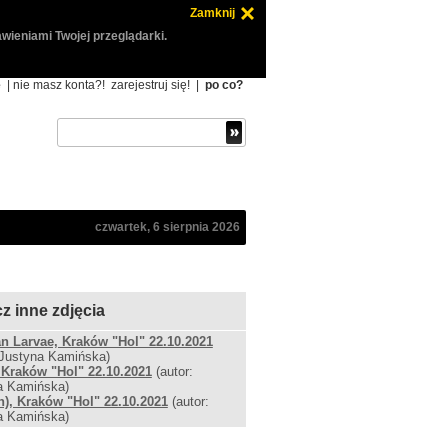
Zamknij
wieniami Twojej przeglądarki.
ę
| nie masz konta?!
zarejestruj się!
|
po co?
czwartek, 6 sierpnia 2026
z inne zdjęcia
 Larvae, Kraków "Hol" 22.10.2021
 Justyna Kamińska)
 Kraków "Hol" 22.10.2021
(autor:
a Kamińska)
h), Kraków "Hol" 22.10.2021
(autor:
a Kamińska)