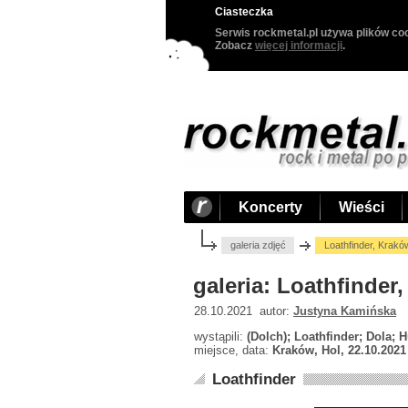
Ciasteczka
Serwis rockmetal.pl używa plików coo
Zobacz
więcej informacji
.
Koncerty
Wieści
galeria zdjęć
Loathfinder, Krakó
galeria: Loathfinder
28.10.2021 autor:
Justyna Kamińska
wystąpili:
(Dolch); Loathfinder; Dola;
miejsce, data:
Kraków, Hol, 22.10.2021
Loathfinder