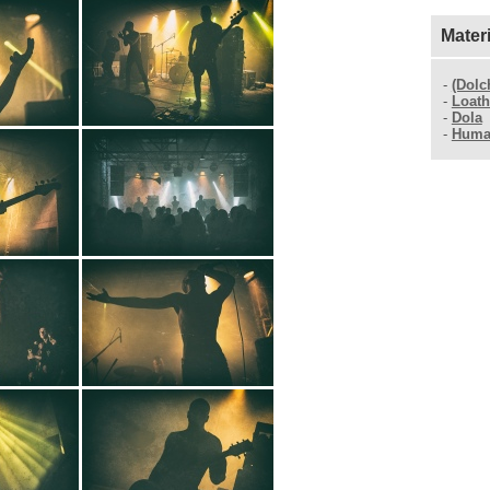
Mater
-
(Dolc
-
Loath
-
Dola
-
Huma