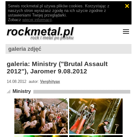
Serwis rockmetal.pl używa plików cookies. Korzystając z
naszych stron wyrażasz zgodę na ich użycie zgodnie z
ustawieniami Twojej przeglądarki.
Zobacz
więcej informacji
.
galeria zdjęć
galeria: Ministry ("Brutal Assault
2012"), Jaromer 9.08.2012
14.08.2012 autor:
Verghityax
Ministry