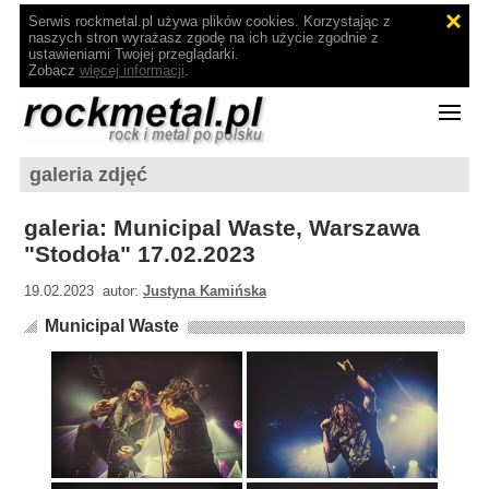
Serwis rockmetal.pl używa plików cookies. Korzystając z
naszych stron wyrażasz zgodę na ich użycie zgodnie z
ustawieniami Twojej przeglądarki.
Zobacz
więcej informacji
.
galeria zdjęć
galeria: Municipal Waste, Warszawa
"Stodoła" 17.02.2023
19.02.2023 autor:
Justyna Kamińska
Municipal Waste