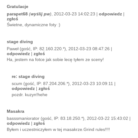
Gratulacje
parapet68
(
wyślij pw
)
, 2012-03-23 14:02:23 |
odpowiedz
|
zgłoś
Świetne, dynamiczne foty :)
stage diving
Paweł (gość, IP: 82.160.220.*), 2012-03-23 08:47:26 |
odpowiedz
|
zgłoś
Ha, jestem na fotce jak sobie lecę tyłem ze sceny!
re: stage diving
scum (gość, IP: 87.204.206.*), 2012-03-23 10:09:11 |
odpowiedz
|
zgłoś
pozdr. kuzyn!hehe
Masakra
basssmaniorator (gość, IP: 83.18.250.*), 2012-03-22 15:43:02 |
odpowiedz
|
zgłoś
Byłem i uczestniczyłem w tej masakrze.Grind rules!!!!