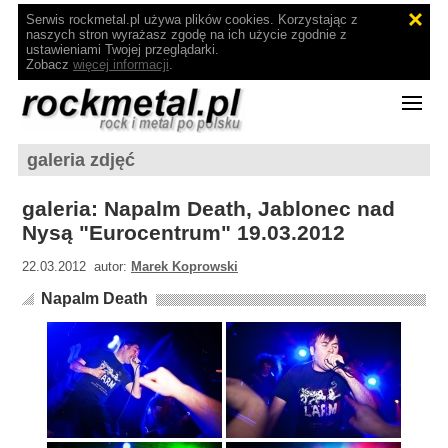
Serwis rockmetal.pl używa plików cookies. Korzystając z
naszych stron wyrażasz zgodę na ich użycie zgodnie z
ustawieniami Twojej przeglądarki.
Zobacz
więcej informacji
.
galeria zdjęć
galeria: Napalm Death, Jablonec nad
Nysą "Eurocentrum" 19.03.2012
22.03.2012 autor:
Marek Koprowski
Napalm Death