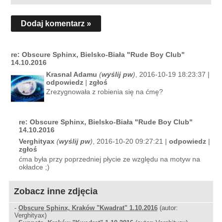
Dodaj komentarz »
re: Obscure Sphinx, Bielsko-Biała "Rude Boy Club"
14.10.2016
Krasnal Adamu
(
wyślij pw
)
, 2016-10-19 18:23:37 |
odpowiedz
|
zgłoś
Zrezygnowała z robienia się na ćmę?
re: Obscure Sphinx, Bielsko-Biała "Rude Boy Club"
14.10.2016
Verghityax
(
wyślij pw
)
, 2016-10-20 09:27:21 |
odpowiedz
|
zgłoś
ćma była przy poprzedniej płycie ze względu na motyw na
okładce ;)
Zobacz inne zdjęcia
-
Obscure Sphinx, Kraków "Kwadrat" 1.10.2016
(autor:
Verghityax)