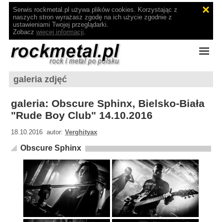
Serwis rockmetal.pl używa plików cookies. Korzystając z
naszych stron wyrażasz zgodę na ich użycie zgodnie z
ustawieniami Twojej przeglądarki.
Zobacz
więcej informacji
.
galeria zdjęć
galeria: Obscure Sphinx, Bielsko-Biała
"Rude Boy Club" 14.10.2016
18.10.2016 autor:
Verghityax
Obscure Sphinx