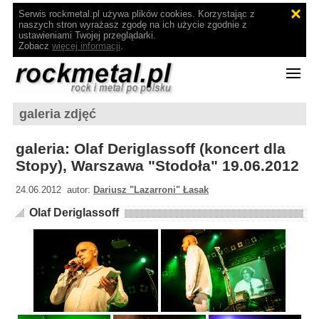
Serwis rockmetal.pl używa plików cookies. Korzystając z
naszych stron wyrażasz zgodę na ich użycie zgodnie z
ustawieniami Twojej przeglądarki.
Zobacz
więcej informacji
.
galeria zdjęć
galeria: Olaf Deriglassoff (koncert dla
Stopy), Warszawa "Stodoła" 19.06.2012
24.06.2012 autor:
Dariusz "Lazarroni" Łasak
Olaf Deriglassoff