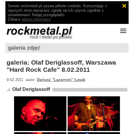
Serwis rockmetal.pl używa plików cookies. Korzystając z
naszych stron wyrażasz zgodę na ich użycie zgodnie z
ustawieniami Twojej przeglądarki.
Zobacz
więcej informacji
.
galeria zdjęć
galeria: Olaf Deriglassoff, Warszawa
"Hard Rock Cafe" 8.02.2011
9.02.2011 autor:
Dariusz "Lazarroni" Łasak
Olaf Deriglassoff