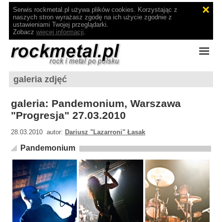
Serwis rockmetal.pl używa plików cookies. Korzystając z
naszych stron wyrażasz zgodę na ich użycie zgodnie z
ustawieniami Twojej przeglądarki.
Zobacz
więcej informacji
.
galeria zdjęć
galeria: Pandemonium, Warszawa
"Progresja" 27.03.2010
28.03.2010 autor:
Dariusz "Lazarroni" Łasak
Pandemonium