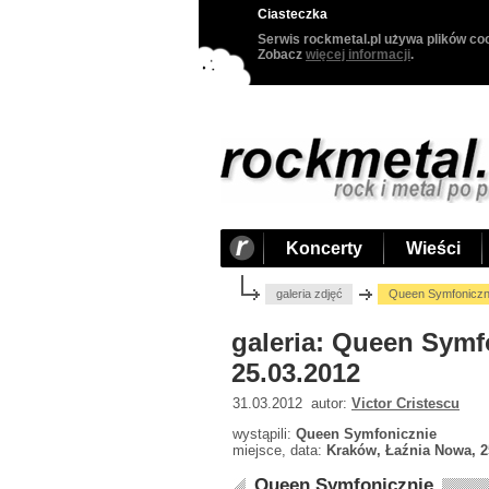
Ciasteczka
Serwis rockmetal.pl używa plików coo
Zobacz
więcej informacji
.
Koncerty
Wieści
galeria zdjęć
Queen Symfoniczni
galeria: Queen Symf
25.03.2012
31.03.2012 autor:
Victor Cristescu
wystąpili:
Queen Symfonicznie
miejsce, data:
Kraków, Łaźnia Nowa, 2
Queen Symfonicznie