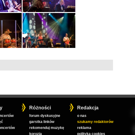
y
Różności
Redakcja
oncertów
forum dyskusyjne
o nas
ęć
garstka linków
szukamy redaktorów
koncertów
rekomenduj muzykę
reklama
korozja
polityka cookies