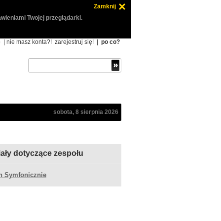
Zamknij
wieniami Twojej przeglądarki.
ę
| nie masz konta?!
zarejestruj się!
|
po co?
sobota, 8 sierpnia 2026
iały dotyczące zespołu
n Symfonicznie