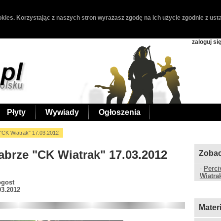
kies. Korzystając z naszych stron wyrażasz zgodę na ich użycie zgodnie z usta
zaloguj si
Płyty
Wywiady
Ogłoszenia
"CK Wiatrak" 17.03.2012
abrze "CK Wiatrak" 17.03.2012
Zobac
-
Perci
Wiatra
ogost
03.2012
Mater