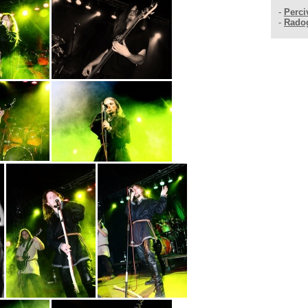
-
Perci
-
Rado