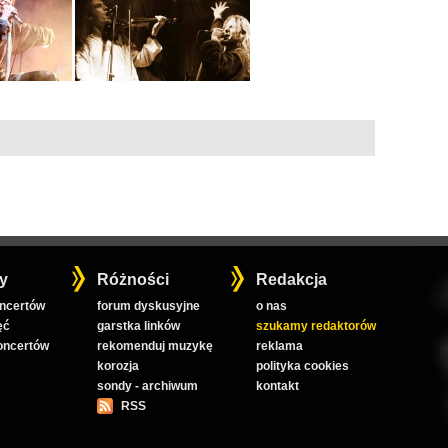
y
Różności
Redakcja
oncertów
forum dyskusyjne
o nas
ęć
garstka linków
szukamy redaktorów
koncertów
rekomenduj muzykę
reklama
korozja
polityka cookies
sondy - archiwum
kontakt
RSS