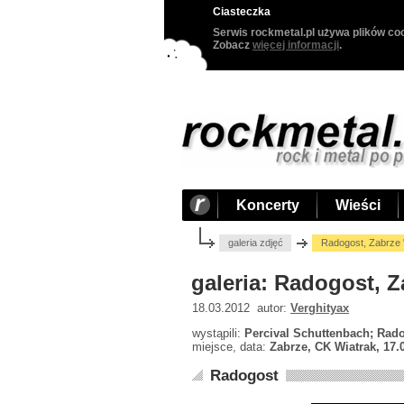
Ciasteczka
Serwis rockmetal.pl używa plików coo
Zobacz
więcej informacji
.
Koncerty
Wieści
galeria zdjęć
Radogost, Zabrze 
galeria: Radogost, Z
18.03.2012 autor:
Verghityax
wystąpili:
Percival Schuttenbach; Rad
miejsce, data:
Zabrze, CK Wiatrak, 17.
Radogost