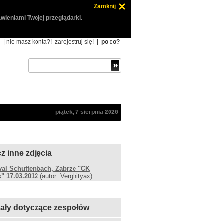
Zamknij
wieniami Twojej przeglądarki.
ę
| nie masz konta?!
zarejestruj się!
|
po co?
piątek, 7 sierpnia 2026
z inne zdjęcia
val Schuttenbach, Zabrze "CK
k" 17.03.2012
(autor: Verghityax)
iały dotyczące zespołów