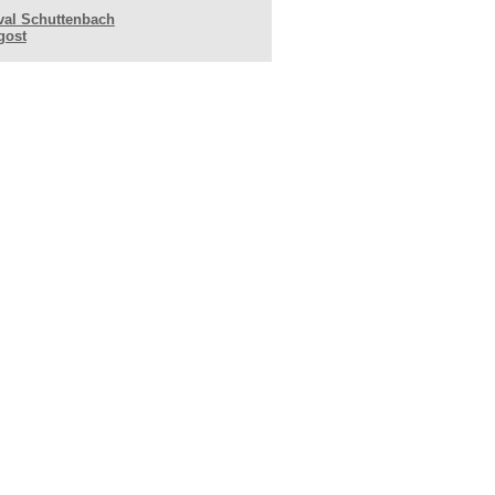
val Schuttenbach
gost