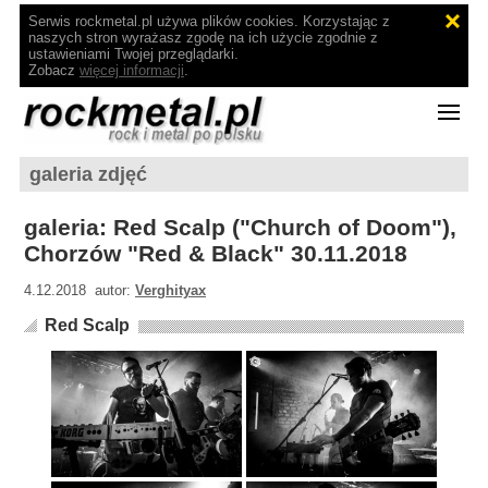
Serwis rockmetal.pl używa plików cookies. Korzystając z
naszych stron wyrażasz zgodę na ich użycie zgodnie z
ustawieniami Twojej przeglądarki.
Zobacz
więcej informacji
.
galeria zdjęć
galeria: Red Scalp ("Church of Doom"),
Chorzów "Red & Black" 30.11.2018
4.12.2018 autor:
Verghityax
Red Scalp