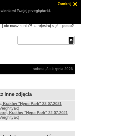
Zamknij
wieniami Twojej przeglądarki.
ę
| nie masz konta?!
zarejestruj się!
|
po co?
sobota, 8 sierpnia 2026
z inne zdjęcia
, Kraków "Hype Park" 22.07.2021
 Verghityax)
ord, Kraków "Hype Park" 22.07.2021
 Verghityax)