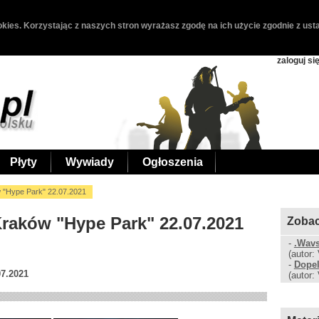
kies. Korzystając z naszych stron wyrażasz zgodę na ich użycie zgodnie z usta
zaloguj si
Płyty
Wywiady
Ogłoszenia
 "Hype Park" 22.07.2021
Kraków "Hype Park" 22.07.2021
Zobac
-
.Wavs
(autor:
-
Dopel
07.2021
(autor: