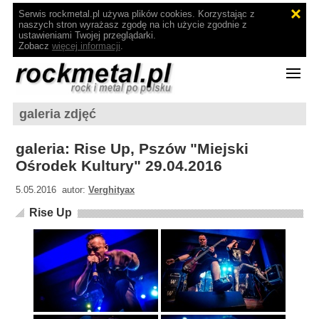
Serwis rockmetal.pl używa plików cookies. Korzystając z
naszych stron wyrażasz zgodę na ich użycie zgodnie z
ustawieniami Twojej przeglądarki.
Zobacz
więcej informacji
.
galeria zdjęć
galeria: Rise Up, Pszów "Miejski
Ośrodek Kultury" 29.04.2016
5.05.2016 autor:
Verghityax
Rise Up