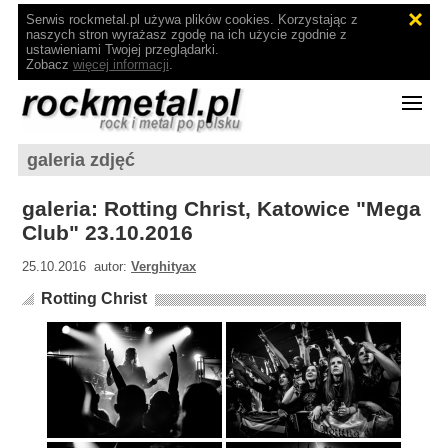
Serwis rockmetal.pl używa plików cookies. Korzystając z
naszych stron wyrażasz zgodę na ich użycie zgodnie z
ustawieniami Twojej przeglądarki.
Zobacz
więcej informacji
.
galeria zdjęć
galeria: Rotting Christ, Katowice "Mega
Club" 23.10.2016
25.10.2016 autor:
Verghityax
Rotting Christ