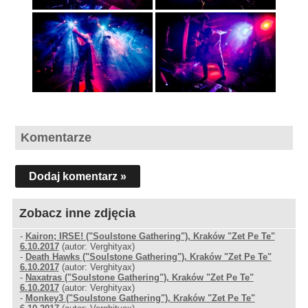
Komentarze
Dodaj komentarz »
Zobacz inne zdjęcia
-
Kairon; IRSE! ("Soulstone Gathering"), Kraków "Zet Pe Te"
6.10.2017
(autor: Verghityax)
-
Death Hawks ("Soulstone Gathering"), Kraków "Zet Pe Te"
6.10.2017
(autor: Verghityax)
-
Naxatras ("Soulstone Gathering"), Kraków "Zet Pe Te"
6.10.2017
(autor: Verghityax)
-
Monkey3 ("Soulstone Gathering"), Kraków "Zet Pe Te"