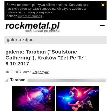
Serwis rockmetal.pl używa plików cookies. Korzystając z
naszych stron wyrażasz zgodę na ich użycie zgodnie z
ustawieniami Twojej przeglądarki.
Zobacz
więcej informacji
.
galeria zdjęć
galeria: Taraban ("Soulstone
Gathering"), Kraków "Zet Pe Te"
6.10.2017
10.10.2017 autor:
Verghityax
Taraban