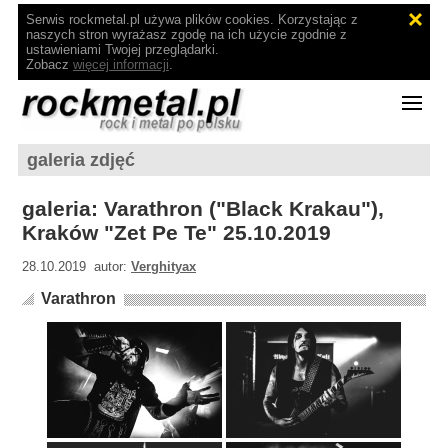
Serwis rockmetal.pl używa plików cookies. Korzystając z
naszych stron wyrażasz zgodę na ich użycie zgodnie z
ustawieniami Twojej przeglądarki.
Zobacz
więcej informacji
.
galeria zdjęć
galeria: Varathron ("Black Krakau"),
Kraków "Zet Pe Te" 25.10.2019
28.10.2019 autor:
Verghityax
Varathron