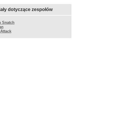
iały dotyczące zespołów
n Snatch
an
 Attack