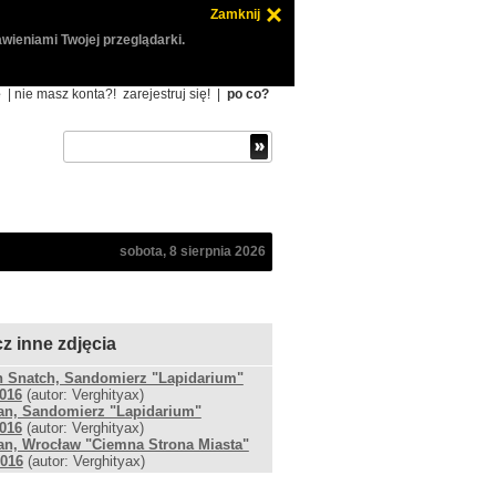
Zamknij
wieniami Twojej przeglądarki.
ę
| nie masz konta?!
zarejestruj się!
|
po co?
sobota, 8 sierpnia 2026
z inne zdjęcia
n Snatch, Sandomierz "Lapidarium"
2016
(autor: Verghityax)
an, Sandomierz "Lapidarium"
2016
(autor: Verghityax)
an, Wrocław "Ciemna Strona Miasta"
2016
(autor: Verghityax)