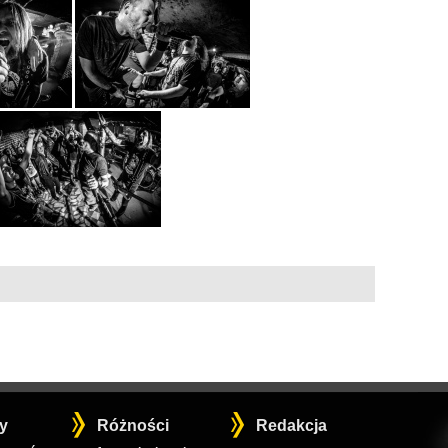
y
Różności
Redakcja