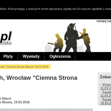
kies. Korzystając z naszych stron wyrażasz zgodę na ich użycie zgodnie z usta
zaloguj si
Płyty
Wywiady
Ogłoszenia
ocław "Ciemna Strona Miasta" 19.03.2016
tch, Wrocław "Ciemna Strona
Zobac
-
Virgi
11.03.
-
Sarat
11.03.
t Attack
-
Sarat
 Miasta, 19.03.2016
19.03.