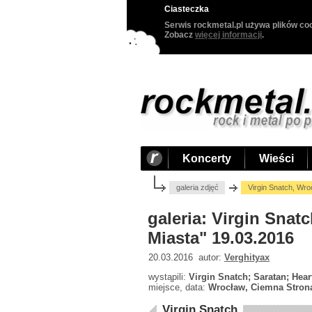
Ciasteczka
Serwis rockmetal.pl używa plików coo
Zobacz
więcej informacji
.
Koncerty
Wieści
galeria zdjęć
Virgin Snatch, Wr
galeria: Virgin Sna
Miasta" 19.03.2016
20.03.2016 autor:
Verghityax
wystąpili:
Virgin Snatch; Saratan; Hear
miejsce, data:
Wrocław, Ciemna Strona
Virgin Snatch