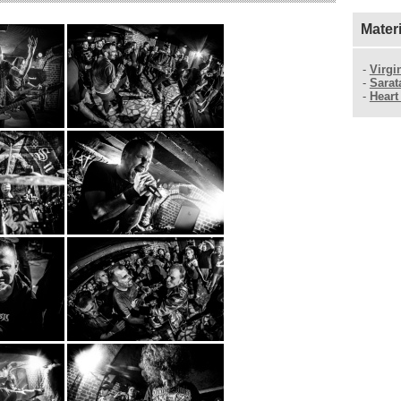
Mater
-
Virgi
-
Sarat
-
Heart