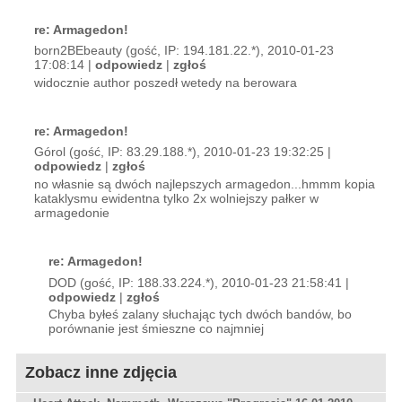
re: Armagedon!
born2BEbeauty (gość, IP: 194.181.22.*), 2010-01-23
17:08:14 |
odpowiedz
|
zgłoś
widocznie author poszedł wetedy na berowara
re: Armagedon!
Górol (gość, IP: 83.29.188.*), 2010-01-23 19:32:25 |
odpowiedz
|
zgłoś
no własnie są dwóch najlepszych armagedon...hmmm kopia
kataklysmu ewidentna tylko 2x wolniejszy pałker w
armagedonie
re: Armagedon!
DOD (gość, IP: 188.33.224.*), 2010-01-23 21:58:41 |
odpowiedz
|
zgłoś
Chyba byłeś zalany słuchając tych dwóch bandów, bo
porównanie jest śmieszne co najmniej
Zobacz inne zdjęcia