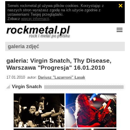
Serwis rockmetal.pl używa plików cookies. Korzystając z
naszych stron wyrażasz zgodę na ich użycie zgodnie z
ustawieniami Twojej przeglądarki.
Zobacz
więcej informacji
.
galeria zdjęć
galeria: Virgin Snatch, Thy Disease,
Warszawa "Progresja" 16.01.2010
17.01.2010 autor:
Dariusz "Lazarroni" Łasak
Virgin Snatch