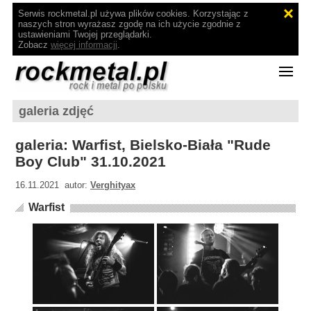
Serwis rockmetal.pl używa plików cookies. Korzystając z
naszych stron wyrażasz zgodę na ich użycie zgodnie z
ustawieniami Twojej przeglądarki.
Zobacz
więcej informacji
.
galeria zdjęć
galeria: Warfist, Bielsko-Biała "Rude
Boy Club" 31.10.2021
16.11.2021 autor:
Verghityax
Warfist