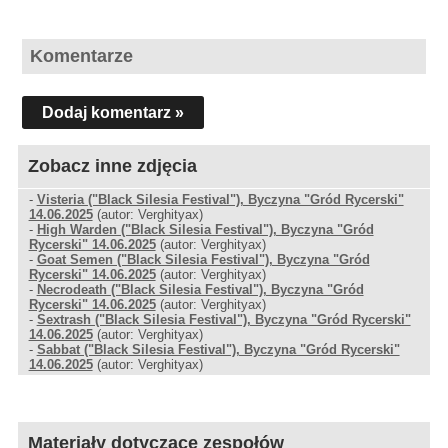
Komentarze
Dodaj komentarz »
Zobacz inne zdjęcia
-
Visteria ("Black Silesia Festival"), Byczyna "Gród Rycerski"
14.06.2025
(autor: Verghityax)
-
High Warden ("Black Silesia Festival"), Byczyna "Gród
Rycerski" 14.06.2025
(autor: Verghityax)
-
Goat Semen ("Black Silesia Festival"), Byczyna "Gród
Rycerski" 14.06.2025
(autor: Verghityax)
-
Necrodeath ("Black Silesia Festival"), Byczyna "Gród
Rycerski" 14.06.2025
(autor: Verghityax)
-
Sextrash ("Black Silesia Festival"), Byczyna "Gród Rycerski"
14.06.2025
(autor: Verghityax)
-
Sabbat ("Black Silesia Festival"), Byczyna "Gród Rycerski"
14.06.2025
(autor: Verghityax)
Materiały dotyczące zespołów