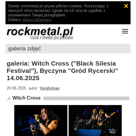
Serwis rockmetal.pl używa plików cookies. Korzystając z
naszych stron wyrażasz zgodę na ich użycie zgodnie z
ustawieniami Twojej przeglądarki.
Zobacz
więcej informacji
.
galeria zdjęć
galeria: Witch Cross ("Black Silesia
Festival"), Byczyna "Gród Rycerski"
14.06.2025
20.06.2025 autor:
Verghityax
Witch Cross