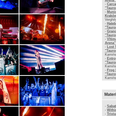
Arena"
-
Carca
"Tauro
-
Munic
Kraków
Verghit
-
Hateb
"Tauro
-
Grand
"Tauro
-
Vltim
Arena"
-
Lost 
"Tauro
Kamińs
-
Entro
"Tauro
Kamińs
-
Frog 
"Tauro
Kamińs
Mater
-
Saba
-
Withi
-
Trivi