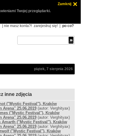
Zamknij
wieniami Twojej przeglądarki.
ę
| nie masz konta?!
zarejestruj się!
|
po co?
piątek, 7 sierpnia 2026
z inne zdjęcia
not ("Mystic Festival"), Kraków
n Arena" 25.06.2019
(autor: Verghityax)
ames ("Mystic Festival"), Kraków
n Arena" 25.06.2019
(autor: Verghityax)
Amarth ("Mystic Festival"), Kraków
n Arena" 25.06.2019
(autor: Verghityax)
wolf ("Mystic Festival"), Kraków
n Arena" 25.06.2019
(autor: Verghityax)