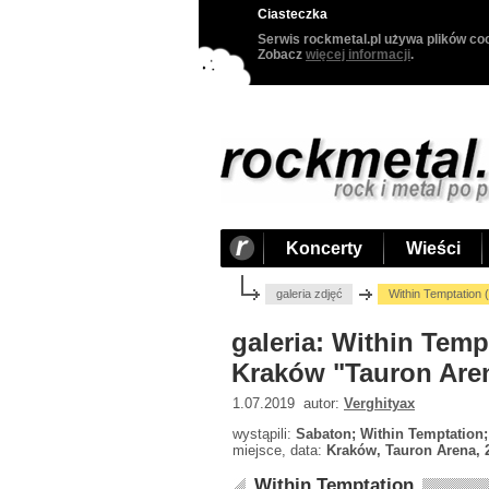
Ciasteczka
Serwis rockmetal.pl używa plików coo
Zobacz
więcej informacji
.
Koncerty
Wieści
galeria zdjęć
Within Temptation 
galeria: Within Tempt
Kraków "Tauron Aren
1.07.2019 autor:
Verghityax
wystąpili:
Sabaton; Within Temptation
miejsce, data:
Kraków, Tauron Arena, 
Within Temptation