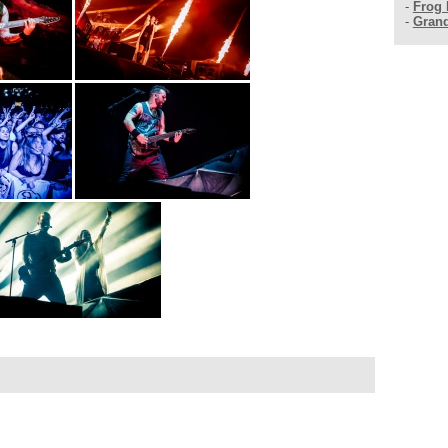
-
Frog 
-
Gran