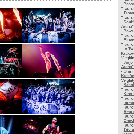
-
Posse
"Tauro
-
Testa
"Tauro
-
Soulf
Arena"
-
Power
"Tauro
-
Eluve
"Tauro
-
In Tw
Kraków
Verghit
-
Jinje
Arena"
-
Omniu
Kraków
Verghit
-
Sabat
"Tauro
-
King 
"Tauro
-
Immol
"Tauro
-
Emper
"Tauro
-
Crowb
"Tauro
-
Trivi