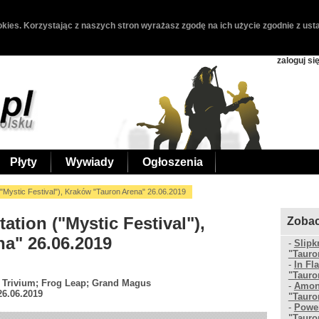
kies. Korzystając z naszych stron wyrażasz zgodę na ich użycie zgodnie z usta
zaloguj si
Płyty
Wywiady
Ogłoszenia
("Mystic Festival"), Kraków "Tauron Arena" 26.06.2019
ation ("Mystic Festival"),
Zobac
a" 26.06.2019
-
Slipk
"Tauro
-
In Fl
"Tauro
; Trivium; Frog Leap; Grand Magus
-
Amon 
26.06.2019
"Tauro
-
Power
"Tauro