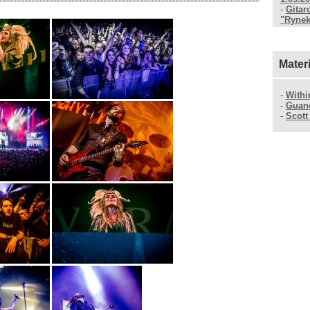
-
Gitar
"Rynek
Mater
-
Withi
-
Guan
-
Scott