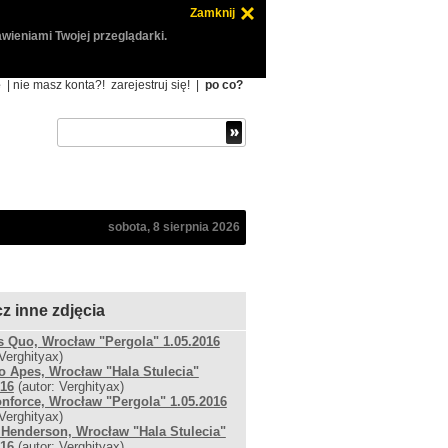
Zamknij
wieniami Twojej przeglądarki.
ę
| nie masz konta?!
zarejestruj się!
|
po co?
sobota, 8 sierpnia 2026
z inne zdjęcia
s Quo, Wrocław "Pergola" 1.05.2016
 Verghityax)
 Apes, Wrocław "Hala Stulecia"
016
(autor: Verghityax)
nforce, Wrocław "Pergola" 1.05.2016
 Verghityax)
 Henderson, Wrocław "Hala Stulecia"
016
(autor: Verghityax)