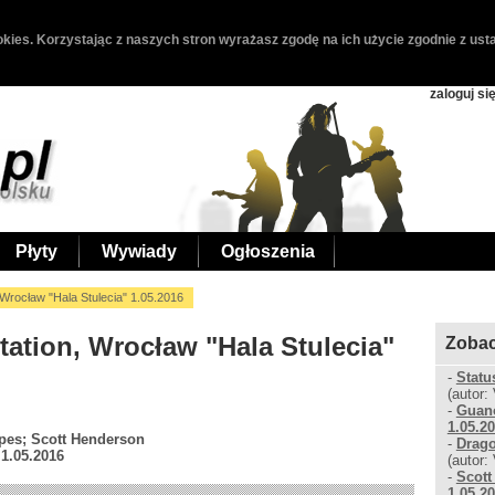
kies. Korzystając z naszych stron wyrażasz zgodę na ich użycie zgodnie z usta
zaloguj si
Płyty
Wywiady
Ogłoszenia
 Wrocław "Hala Stulecia" 1.05.2016
tation, Wrocław "Hala Stulecia"
Zobac
-
Statu
(autor:
-
Guano
1.05.2
pes; Scott Henderson
-
Drago
 1.05.2016
(autor:
-
Scott
1.05.2