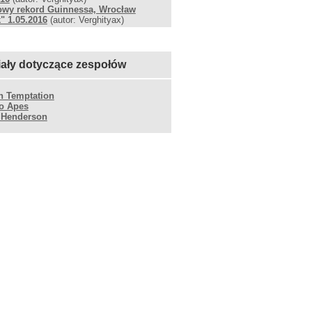
owy rekord Guinnessa, Wrocław
" 1.05.2016
(autor: Verghityax)
iały dotyczące zespołów
n Temptation
o Apes
 Henderson