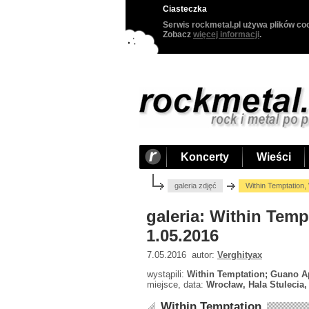
Ciasteczka
Serwis rockmetal.pl używa plików coo
Zobacz
więcej informacji
.
Koncerty
Wieści
galeria zdjęć
Within Temptation,
galeria: Within Temp
1.05.2016
7.05.2016 autor:
Verghityax
wystąpili:
Within Temptation; Guano A
miejsce, data:
Wrocław, Hala Stulecia,
Within Temptation