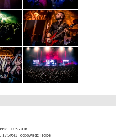
lecia" 1.05.2016
8 17:59:42 |
odpowiedz
|
zgłoś